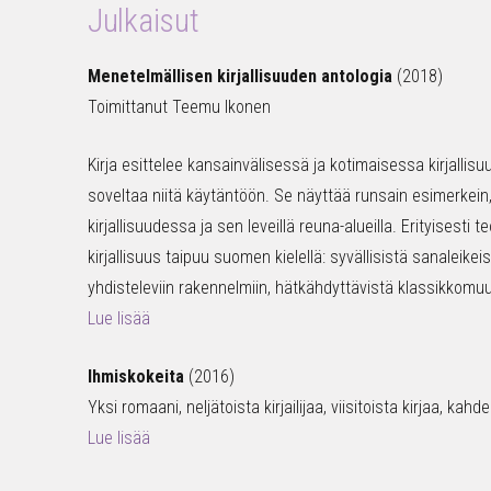
Julkaisut
Menetelmällisen kirjallisuuden antologia
(2018)
Toimittanut Teemu Ikonen
Kirja esittelee kansainvälisessä ja kotimaisessa kirjallisu
soveltaa niitä käytäntöön. Se näyttää runsain esimerkein
kirjallisuudessa ja sen leveillä reuna-alueilla. Erityisesti
kirjallisuus taipuu suomen kielellä: syvällisistä sanaleikeist
yhdisteleviin rakennelmiin, hätkähdyttävistä klassikkomu
Lue lisää
Ihmiskokeita
(2016)
Yksi romaani, neljätoista kirjailijaa, viisitoista kirjaa, ka
Lue lisää