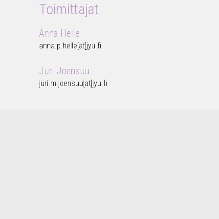
Toimittajat
Anna Helle
anna.p.helle[at]jyu.fi
Juri Joensuu
juri.m.joensuu[at]jyu.fi