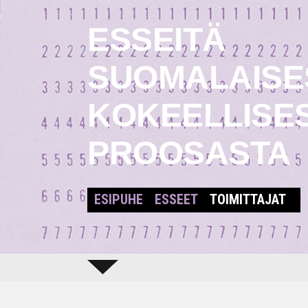
ESSEITÄ
SUOMALAISE
KOKEELLISE
PROOSASTA
ESIPUHE
ESSEET
TOIMITTAJAT