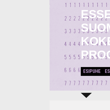
ESSE
SUO
KOK
PRO
ESIPUHE
ES