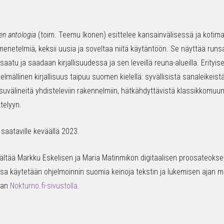
den antologia
(toim. Teemu Ikonen) esittelee kansainvälisessä ja kotima
 menetelmiä, keksii uusia ja soveltaa niitä käytäntöön. Se näyttää runsa
aatu ja saadaan kirjallisuudessa ja sen leveillä reuna-alueilla. Erityise
elmällinen kirjallisuus taipuu suomen kielellä: syvällisistä sanaleikeist
lmaisuvälineitä yhdisteleviin rakennelmiin, hätkähdyttävistä klassikkomu
telyyn.
saataville keväällä 2023.
sisältää Markku Eskelisen ja Maria Matinmikon digitaalisen proosateoks
ossa käytetään ohjelmoinnin suomia keinoja tekstin ja lukemisen ajan 
taan
Nokturno.fi-sivustolla
.