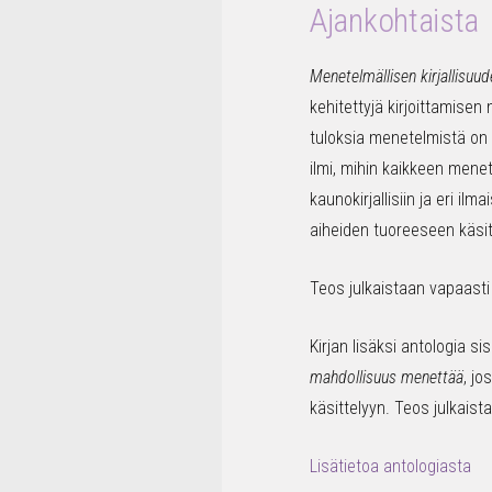
Ajankohtaista
Menetelmällisen kirjallisuu
kehitettyjä kirjoittamisen
tuloksia menetelmistä on s
ilmi, mihin kaikkeen menet
kaunokirjallisiin ja eri i
aiheiden tuoreeseen käsit
Teos julkaistaan vapaasti 
Kirjan lisäksi antologia 
mahdollisuus menettää
, j
käsittelyyn. Teos julkais
Lisätietoa antologiasta