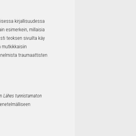
isessa kirjallisuudessa
in esimerkein, millaisia
sti teoksen sivuilta käy
ä mutkikkaisiin
unnelmista traumaattisten
en
Lähes tunnistamaton
menetelmälliseen